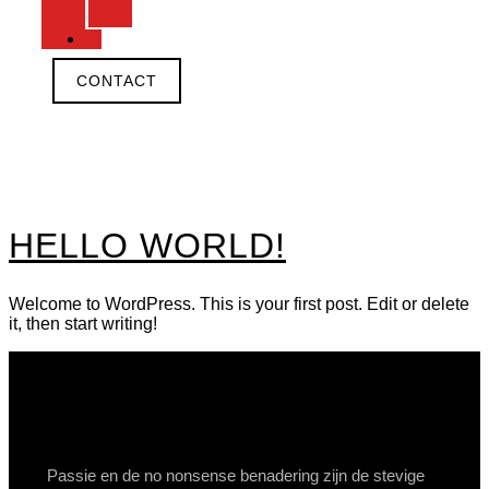
LINE
VACATURES
CONTACT
CATEGORIE:
UNCATEGORIZED
HELLO WORLD!
Welcome to WordPress. This is your first post. Edit or delete
it, then start writing!
Passie en de no nonsense benadering zijn de stevige