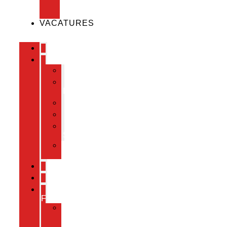
ST-
LINE
VACATURES
WELKOM
PRODUCTEN
FLIGHTCASES
ST-
LINE
HPRC
FOAMS
INTERIOR
SUPPLY
TECHNICAL
SUPPORT
CNC
WATERSNIJDEN
TECHNISCHE
FICHES
TECHNISCHE
FICHES
ST-